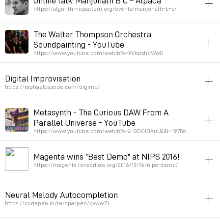
Online talk: Manjunath B C – Alpaca
Permalink
2022年11月14日 GMT+1 10:09:15
https://algorithmicpattern.org/events/manjunath-b-c/
patterns
improvisation
india
rhythm
math
The Walter Thompson Orchestra
Question about improvisation at 37:00
Soundpainting - YouTube
https://www.youtube.com/watch?v=XVepsh6VAsU
Permalink
2022年6月27日 GMT+2 12:28:48
music
performance
writing
improvisation
visualization
Digital Improvisation
Permalink
2022年1月18日 GMT+1 11:59:23
https://raphaelbastide.com/digimp/
instruments
notation
processing
improvisation
Metasynth - The Curious DAW From A
Parallel Universe - YouTube
Permalink
2021年11月24日 GMT+1 12:03:06
https://www.youtube.com/watch?v=4-GDOIOAuU4&t=1978s
soft
sound
audiovisuel
music
improvisation
harmony
Magenta wins "Best Demo" at NIPS 2016!
Permalink
2021年8月18日 GMT+2 03:25:41
https://magenta.tensorflow.org/2016/12/16/nips-demo/
improvisation
neuralnetworks
music
Neural Melody Autocompletion
Permalink
2019年5月8日 GMT+2 16:33:09
https://codepen.io/teropa/pen/gvwwZL