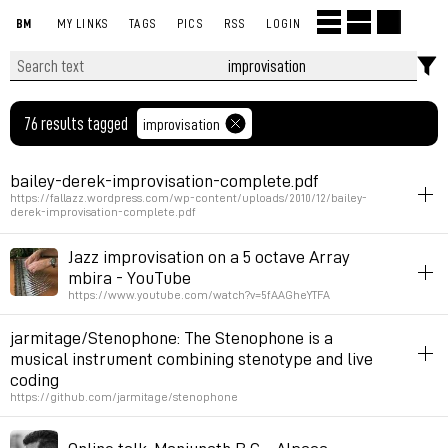
BM
MY LINKS
TAGS
PICS
RSS
LOGIN
76 results tagged
improvisation
bailey-derek-improvisation-complete.pdf
https://fallazz.wordpress.com/wp-content/uploads/2010/12/bailey-
derek-improvisation-complete.pdf
improvisation
book
Jazz improvisation on a 5 octave Array
mbira - YouTube
Permalink
2025年2月6日 GMT+1 12:24:46
https://www.youtube.com/watch?v=5fAAGheYTFA
instrument-making
listening
improvisation
jarmitage/Stenophone: The Stenophone is a
musical instrument combining stenotype and live
Permalink
2023年4月5日 GMT+2 10:10:55
coding
https://github.com/jarmitage/stenophone
keyboard
livecoding
music
improvisation