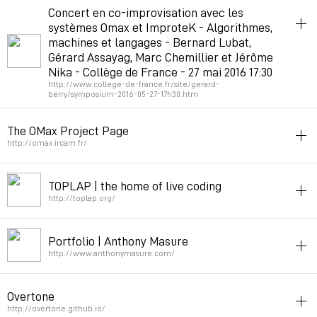
music
improvisation
neuralnetworks
Concert en co-improvisation avec les
systèmes Omax et ImproteK - Algorithmes,
Permalink
2018年2月12日 GMT+1 09:56:14
machines et langages - Bernard Lubat,
Gérard Assayag, Marc Chemillier et Jérôme
Nika - Collège de France - 27 mai 2016 17:30
http://www.college-de-france.fr/site/gerard-
berry/symposium-2016-05-27-17h30.htm
improvisation
code
The OMax Project Page
Permalink
2017年2月20日 GMT+1 10:55:40
http://omax.ircam.fr/
improvisation
TOPLAP | the home of live coding
Permalink
2016年1月28日 GMT+1 13:22:34
http://toplap.org/
code
music
improvisation
Portfolio | Anthony Masure
Permalink
2014年2月1日 GMT+1 13:12:50
http://www.anthonymasure.com/
improvisation
texte
Overtone
Permalink
2013年12月31日 GMT+1 11:00:14
http://overtone.github.io/