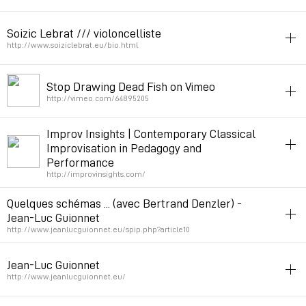
improvisation
music
Soizic Lebrat /// violoncelliste
Permalink
2013年11月30日 GMT+1 10:52:28
http://www.soiziclebrat.eu/bio.html
improvisation
Stop Drawing Dead Fish on Vimeo
Travaille avec de la video.
http://vimeo.com/64895205
Découvert sur Frace Culture - À l’improviste
improvisation
video
code
Improv Insights | Contemporary Classical
Permalink
2013年9月27日 GMT+2 15:11:43
Improvisation in Pedagogy and
Permalink
2013年5月27日 GMT+2 13:10:55
Performance
http://improvinsights.com/
improvisation
music
Quelques schémas ... (avec Bertrand Denzler) -
Jean-Luc Guionnet
Permalink
2012年2月24日 GMT+1 16:27:25
http://www.jeanlucguionnet.eu/spip.php?article10
improvisation
Jean-Luc Guionnet
Permalink
2012年2月12日 GMT+1 15:44:45
http://www.jeanlucguionnet.eu/