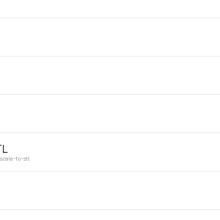
TL
cale-to-stl