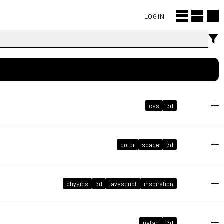
LOGIN
css
3d
2026年6月24日 GMT+2 09:48:42
color
space
3d
2026年5月12日 GMT+2 16:08:30
physics
3d
javascript
inspiration
2026年4月8日 GMT+2 20:20:00
netart
3d