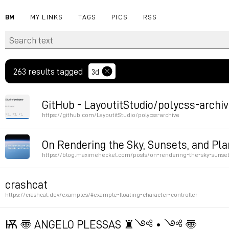
BM
MY LINKS
TAGS
PICS
RSS
263 results tagged
3d
GitHub - LayoutitStudio/polycss-archiv
https://github.com/LayoutitStudio/polycss-archive
Permalink
On Rendering the Sky, Sunsets, and Pla
https://blog.maximeheckel.com/posts/on-rendering-the-sky-sunset
Permalink
crashcat
https://crashcat.dev/examples/#example-floating-character-controller
Permalink
Ѭ 〠 ANGELO PLESSAS ♜༺ • ༺ 〠