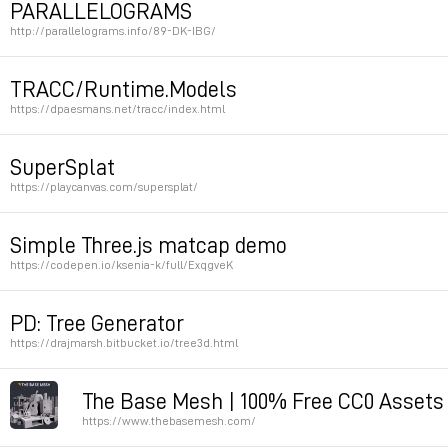
PARALLELOGRAMS
http://parallelograms.info/89-DK-IBG/
by DWYER KILCOLLIN & IAN BYERS-GAMBER
TRACC/Runtime.Models
https://dpaesmans.net/tracc/index.html
Permalink
by Dirk Paesmans
SuperSplat
https://playcanvas.com/supersplat/
Permalink
Node deletion => transparency / ghost effect
Simple Three.js matcap demo
https://codepen.io/ksenia-k/full/ExqgveK
Permalink
Permalink
PD: Tree Generator
https://drajmarsh.bitbucket.io/tree3d.html
Permalink
The Base Mesh | 100% Free CC0 Assets
https://www.thebasemesh.com/