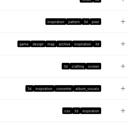
2026年2月15日 GMT+1 11:20:53
inspiration
pattern
3d
pixel
game
design
map
archive
inspiration
3d
2026年1月1日 GMT+1 21:33:58
2025年12月19日 GMT+1 14:13:24
3d
crafting
screen
3d
inspiration
converter
album_visuals
2025年12月5日 GMT+1 13:51:47
css
3d
inspiration
2025年10月22日 GMT+2 20:18:17
2025年10月1日 GMT+2 21:14:31