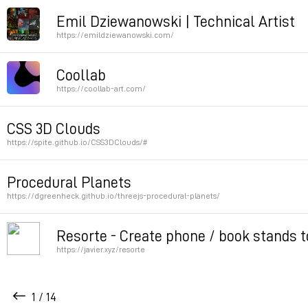
CC0 3D objects
Emil Dziewanowski | Technical Artist
https://emildziewanowski.com/
Permalink
Cool demo yt videos unlisted
Coollab
https://coollab-art.com/
Permalink
3D shader live-codable libre thing, introduced at LGM
CSS 3D Clouds
https://spite.github.io/CSS3DClouds/#
Permalink
Permalink
Procedural Planets
https://dgreenheck.github.io/threejs-procedural-planets/
Permalink
Resorte - Create phone / book stands t
https://javier.xyz/resorte
Permalink
1 / 14