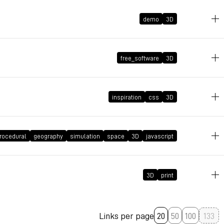
demo
3D
2024年8月18日 GMT+2 21:35:41
free_software
3D
2024年6月14日 GMT+2 13:16:24
inspiration
css
3D
2024年5月10日 GMT+2 11:46:16
2024年1月24日 GMT+1 22:58:02
rocedural
geography
simulation
space
3D
javascript
2023年12月14日 GMT+1 18:17:09
3D
print
2023年11月5日 GMT+1 18:59:04
Links per page
20
50
100