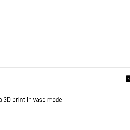
 24
p
o 3D print in vase mode