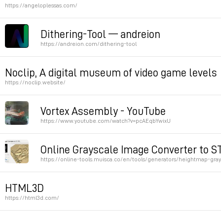
https://angeloplessas.com/
Permalink
Dithering-Tool — andreion
https://andreion.com/dithering-tool
3D dithering like effect
Noclip, A digital museum of video game levels
https://noclip.website/
Permalink
Permalink
Vortex Assembly - YouTube
https://www.youtube.com/watch?v=pcAEqbYwixU
Volumetric display
Online Grayscale Image Converter to S
https://online-tools.muisca.co/en/tools/generators/heightmap-grays
Permalink
bas-relief
HTML3D
https://html3d.com/
Permalink
Permalink