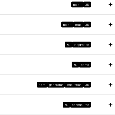
netart
3D
netart
map
3D
2024年11月11日 GMT+1 10:38:49
3D
inspiration
2024年11月10日 GMT+1 10:19:26
3D
demo
2024年11月7日 GMT+1 18:09:20
2024年10月8日 GMT+2 15:42:36
flora
generator
inspiration
3D
2024年8月29日 GMT+2 09:28:32
3D
opensource