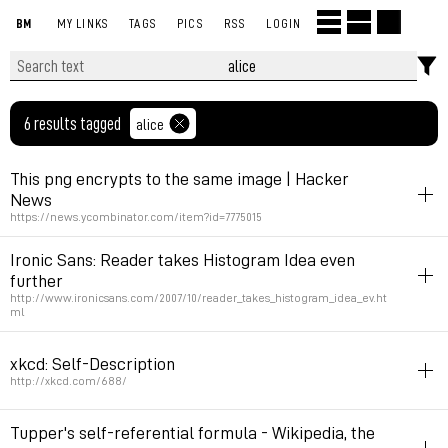
BM
MY LINKS
TAGS
PICS
RSS
LOGIN
6 results tagged
alice
This png encrypts to the same image | Hacker
News
https://news.ycombinator.com/item?id=7775015
inspiration
alice
Ironic Sans: Reader takes Histogram Idea even
further
Permalink
2014年5月21日 GMT+2 09:24:09
http://www.ironicsans.com/2007/10/reader_takes_histogram_idea_ev.ht
ml
inspiration
alice
xkcd: Self-Description
Permalink
2014年5月21日 GMT+2 09:23:44
http://xkcd.com/688/
inspiration
alice
Tupper's self-referential formula - Wikipedia, the