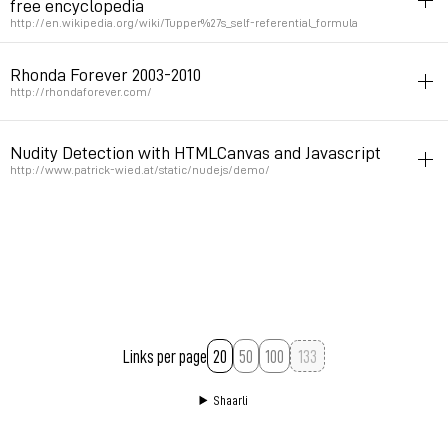
free encyclopedia
Permalink
2014年5月21日 GMT+2 09:23:34
http://en.wikipedia.org/wiki/Tupper%27s_self-referential_formula
inspiration
alice
Rhonda Forever 2003-2010
Permalink
2014年5月21日 GMT+2 09:23:25
http://rhondaforever.com/
3d
illustration
inspiration
alice
Nudity Detection with HTMLCanvas and Javascript
Permalink
2012年2月11日 GMT+1 15:35:19
http://www.patrick-wied.at/static/nudejs/demo/
inspiration
sex
alice
Fabien
javascript
Permalink
2012年2月1日 GMT+1 20:48:16
Links per page
20
50
100
Shaarli