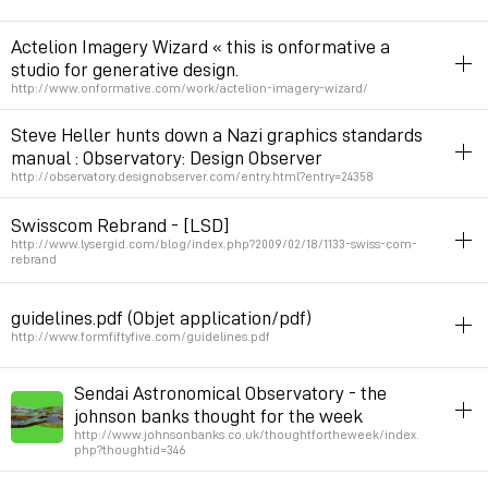
charte
Actelion Imagery Wizard « this is onformative a
studio for generative design.
Permalink
2012年8月16日 GMT+2 18:04:41
http://www.onformative.com/work/actelion-imagery-wizard/
processing
illustration
visualization
charte
Steve Heller hunts down a Nazi graphics standards
manual : Observatory: Design Observer
Permalink
2011年8月19日 GMT+2 18:13:09
http://observatory.designobserver.com/entry.html?entry=24358
charte
archive
graphicdesign
allemagne
30s
Swisscom Rebrand - [LSD]
http://www.lysergid.com/blog/index.php?2009/02/18/1133-swiss-com-
Permalink
2011年2月7日 GMT+1 17:04:09
rebrand
video
switzerland
charte
identite_graphique
guidelines.pdf (Objet application/pdf)
Permalink
2009年2月20日 GMT+1 01:38:55
http://www.formfiftyfive.com/guidelines.pdf
charte
humour
designer
filetype:pdf
Sendai Astronomical Observatory - the
johnson banks thought for the week
Permalink
2008年10月26日 GMT+2 01:50:58
http://www.johnsonbanks.co.uk/thoughtfortheweek/index.
php?thoughtid=346
charte
space
signaletique
identity