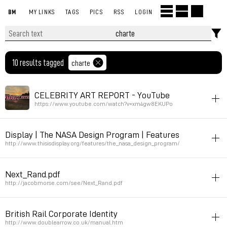
BM
MY LINKS
TAGS
PICS
RSS
LOGIN
10 results tagged
charte
CELEBRITY ART REPORT - YouTube
https://www.youtube.com/watch?v=xm4gw8EKUPo
video
art
article
theory
pedagogy
charte
Display | The NASA Design Program | Features
Brad Troemel
http://www.thisisdisplay.org/features/the_nasa_design_program/
Permalink
2023年7月24日 GMT+2 15:06:25
charte
Next_Rand.pdf
Permalink
2015年8月7日 GMT+2 12:18:10
http://jacobmorse.com/see/Next_Rand.pdf
charte
logo
British Rail Corporate Identity
Permalink
2015年4月26日 GMT+2 17:51:37
http://www.doublearrow.co.uk/manual.htm