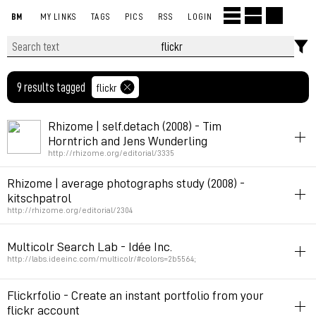
BM
MY LINKS
TAGS
PICS
RSS
LOGIN
9 results tagged
flickr
Rhizome | self.detach (2008) - Tim
Horntrich and Jens Wunderling
http://rhizome.org/editorial/3335
installation
art
digital
flickr
Rhizome | average photographs study (2008) -
kitschpatrol
Permalink
2010年3月1日 GMT+1 20:09:36
http://rhizome.org/editorial/2304
art
photo
folksonomy
flickr
Multicolr Search Lab - Idée Inc.
Permalink
2009年1月29日 GMT+1 19:32:57
http://labs.ideeinc.com/multicolr/#colors=2b5564;
flickr
color
photo
Flickrfolio - Create an instant portfolio from your
flickr account
Permalink
2008年10月28日 GMT+1 16:34:08