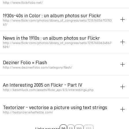
http://www.flickrfolio.net/
flickr
portfolio
tools
cms
1930s-40s in Color : un album photos sur Flickr
http://www.flickr.com/photos/library_of_congress/sets/721576036713703
Permalink
2008年10月27日 GMT+1 13:28:50
61/
40s
30s
photo
flickr
News in the 1910s : un album photos sur Flickr
http://www.flickr.com/photos/library_of_congress/sets/72157603624867
Permalink
2008年2月11日 GMT+1 14:38:42
509/
photo
flickr
Deziner Folio » Flash
Permalink
2008年2月5日 GMT+1 01:38:35
http://www.dezinerfolio.com/category/flash/
wordpress
gallery
flash
flickr
theme
An Interesting 2005 on Flickr - Part IV
Permalink
2007年10月11日 GMT+2 20:30:58
http://kelvinluck.com/assets/flickr_api/0.5/interesting4.php
flickr
gallery
flash
photo
Textorizer - vectorise a picture using text strings
Permalink
2007年5月1日 GMT+2 18:03:09
http://textorizer.whatfettle.com/
code
font
typography
photo
experimental
flickr