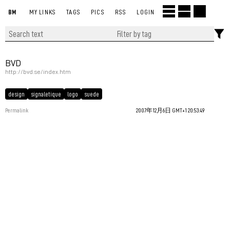
BM
MY LINKS
TAGS
PICS
RSS
LOGIN
BVD
http://bvd.se/index.htm
design
signaletique
logo
suede
Permalink
2007年12月6日 GMT+1 20:53:49