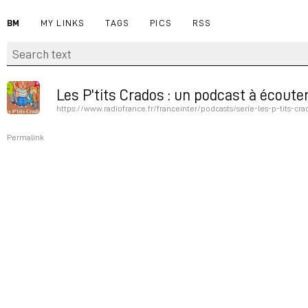
BM
MY LINKS
TAGS
PICS
RSS
Les P'tits Crados : un podcast à écouter
https://www.radiofrance.fr/franceinter/podcasts/serie-les-p-tits-cra
Permalink