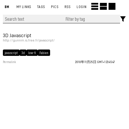
BM
MY LINKS
TAGS
PICS
RSS
LOGIN
3D Javascript
http://gunnm.is.free.fr/javascript/
javascript
3d
low-fi
Fabien
Permalink
2010年11月25日 GMT+1 23:45:47