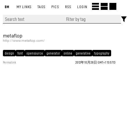
BM
MY LINKS
TAGS
PICS
RSS
LOGIN
metaflop
http://www.metaflop.com/
design
font
opensource
generator
online
generative
typography
Permalink
2012年10月28日 GMT+1 15:57:13