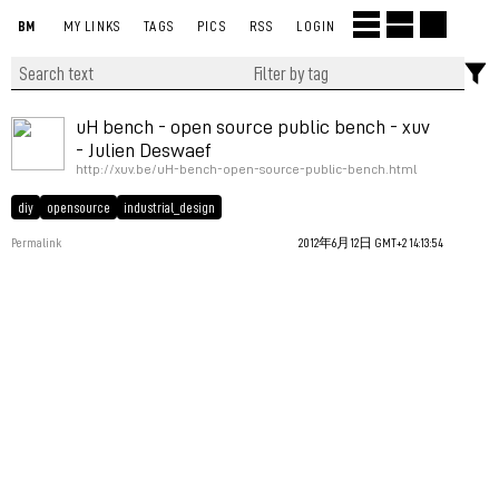
BM
MY LINKS
TAGS
PICS
RSS
LOGIN
uH bench - open source public bench - xuv
- Julien Deswaef
http://xuv.be/uH-bench-open-source-public-bench.html
diy
opensource
industrial_design
Permalink
2012年6月12日 GMT+2 14:13:54