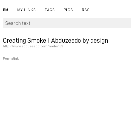
BM
MY LINKS
TAGS
PICS
RSS
Creating Smoke | Abduzeedo by design
http://www.abduzeedo.com/node/133
Permalink