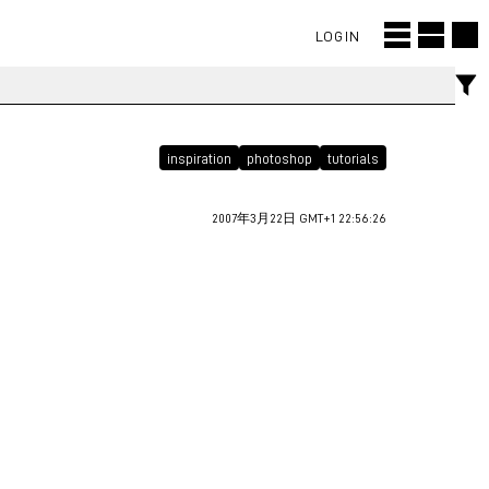
LOGIN
inspiration
photoshop
tutorials
2007年3月22日 GMT+1 22:56:26