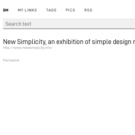
BM
MY LINKS
TAGS
PICS
RSS
New Simplicity, an exhibition of simple design
http://www.newsimplicity.info/
Permalink