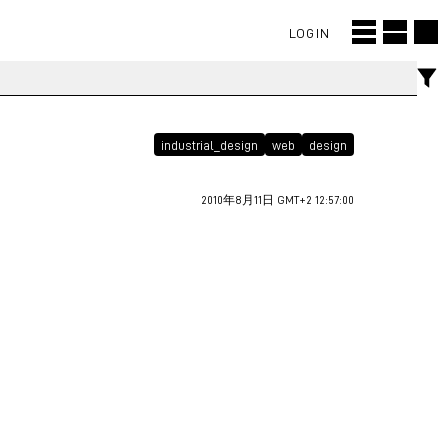
LOGIN
industrial_design
web
design
2010年8月11日 GMT+2 12:57:00