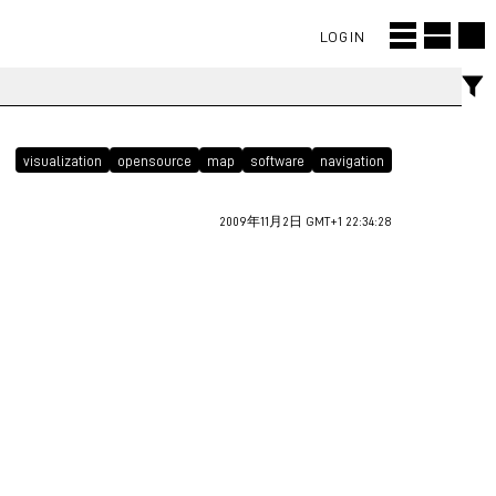
LOGIN
visualization
opensource
map
software
navigation
2009年11月2日 GMT+1 22:34:28