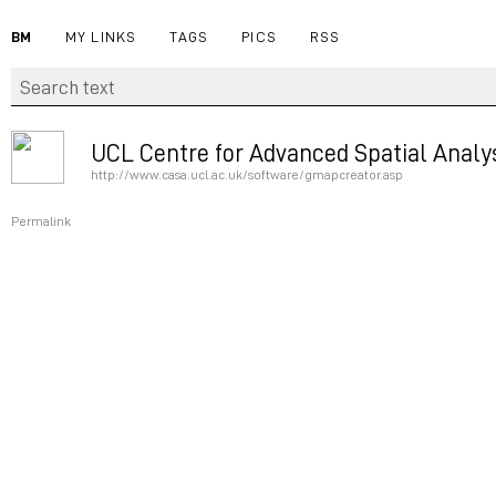
BM
MY LINKS
TAGS
PICS
RSS
UCL Centre for Advanced Spatial Analy
http://www.casa.ucl.ac.uk/software/gmapcreator.asp
Permalink