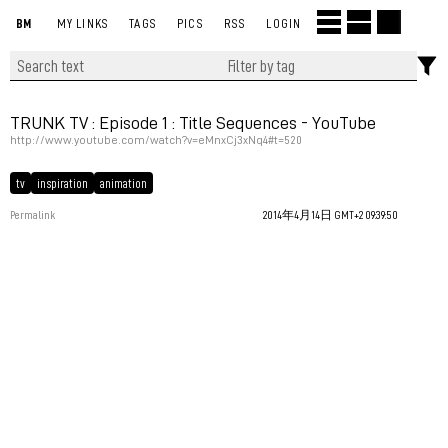
BM
MY LINKS
TAGS
PICS
RSS
LOGIN
TRUNK TV : Episode 1 : Title Sequences - YouTube
http://www.youtube.com/watch?v=eMnxCj3xNq4#t=520
tv
inspiration
animation
Permalink
2014年4月14日 GMT+2 09:39:50