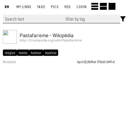
BM
MY LINKS
TAGS
PICS
RSS
LOGIN
Pastafarisme - Wikipédia
http://fr.wikipedia.org/wiki/Pastafarisme
religion
meme
humour
mystical
Permalink
April 22, 2009 at 17:52:45 GMT+2