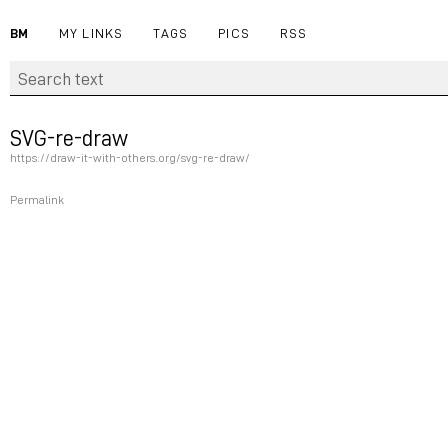
BM
MY LINKS
TAGS
PICS
RSS
SVG-re-draw
https://draw-it-with-others.org/svg-re-draw/
Permalink