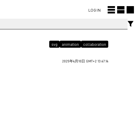
LOGIN
svg
animation
collaboration
2025年4月10日 GMT+2 13:47:14