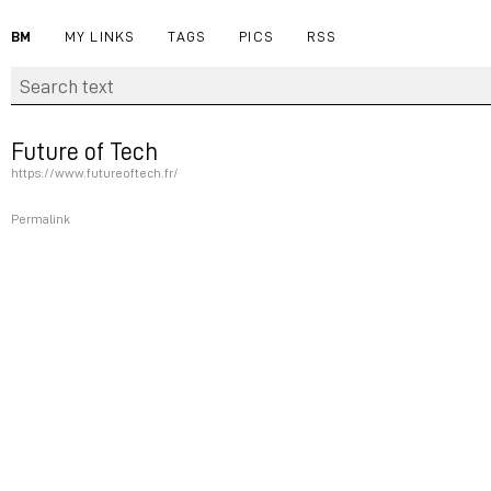
BM
MY LINKS
TAGS
PICS
RSS
Future of Tech
https://www.futureoftech.fr/
Permalink