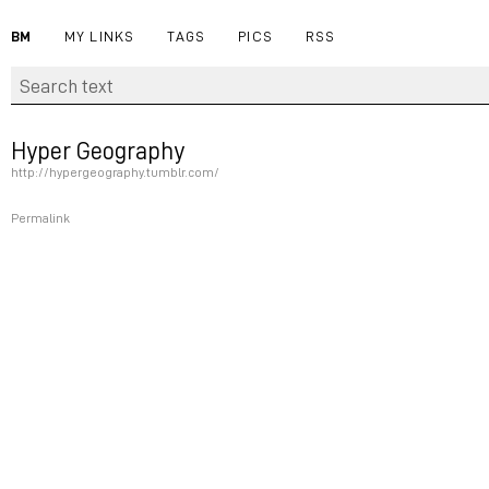
BM
MY LINKS
TAGS
PICS
RSS
Hyper Geography
http://hypergeography.tumblr.com/
Permalink