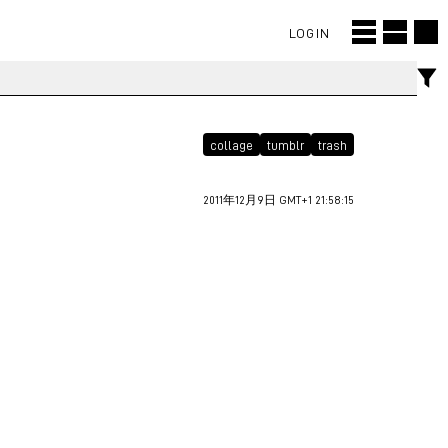
LOGIN
collage
tumblr
trash
2011年12月9日 GMT+1 21:58:15