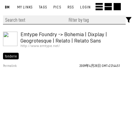
BM
MY LINKS
TAGS
PICS
RSS
LOGIN
Emtype Foundry -> Bohemia | Dixplay |
Geogrotesque | Relato | Relato Sans
http://www.emtype.net/
fonderie
Permalink
2009年4月28日 GMT+2 21:44:51