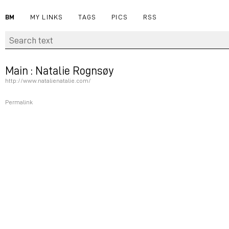
BM
MY LINKS
TAGS
PICS
RSS
Main : Natalie Rognsøy
http://www.natalienatalie.com/
Permalink