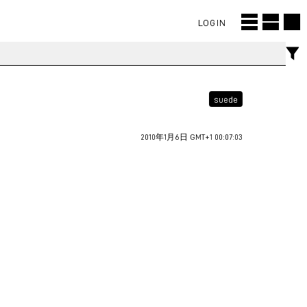
LOGIN
suede
2010年1月6日 GMT+1 00:07:03