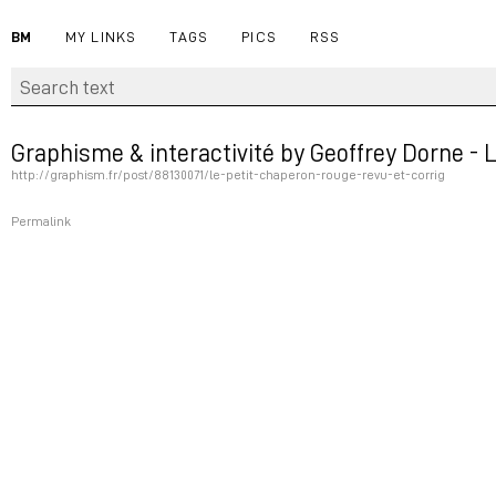
BM
MY LINKS
TAGS
PICS
RSS
Graphisme & interactivité by Geoffrey Dorne - L
http://graphism.fr/post/88130071/le-petit-chaperon-rouge-revu-et-corrig
Permalink