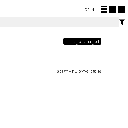
LOGIN
netart
cinema
url
2009年4月14日 GMT+2 10:50:26