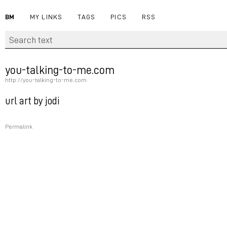
BM
MY LINKS
TAGS
PICS
RSS
you-talking-to-me.com
http://you-talking-to-me.com
url art by jodi
Permalink