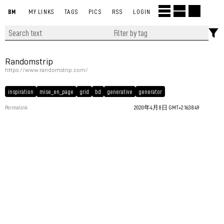
BM
MY LINKS
TAGS
PICS
RSS
LOGIN
Randomstrip
https://www.randomstrip.com/
inspiration
mise_en_page
grid
bd
generative
generator
Permalink
2020年4月8日 GMT+2 16:38:49