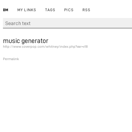
BM
MY LINKS
TAGS
PICS
RSS
music generator
http://www.coverpop.com/whitney/index.php?var=v18
Permalink