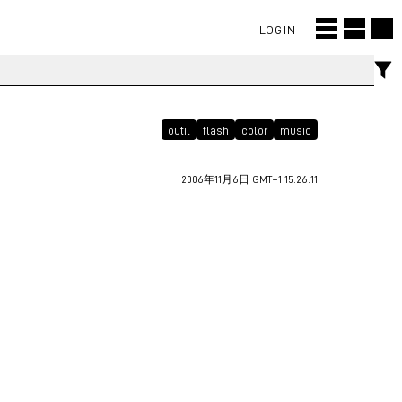
LOGIN
outil
flash
color
music
2006年11月6日 GMT+1 15:26:11