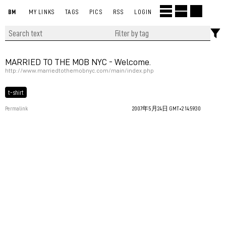
BM
MY LINKS
TAGS
PICS
RSS
LOGIN
MARRIED TO THE MOB NYC - Welcome.
http://www.marriedtothemobnyc.com/main/index.php
t-shirt
Permalink
2007年5月24日 GMT+2 14:59:30