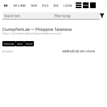
BM
MY LINKS
TAGS
PICS
RSS
LOGIN
ClumsyFemLab — Philippine Talamona
https://clumsyfemlab.philippinetalamona.com
feminism
hack
thesis
Permalink
2022年12月14日 GMT+1 21:45:00