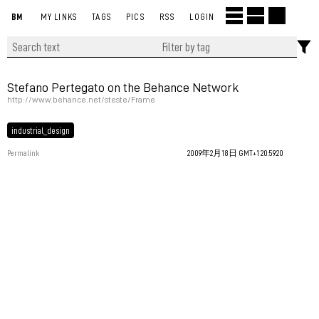
BM
MY LINKS
TAGS
PICS
RSS
LOGIN
Stefano Pertegato on the Behance Network
http://www.behance.net/steste/Frame
industrial_design
Permalink
2009年2月18日 GMT+1 20:59:20