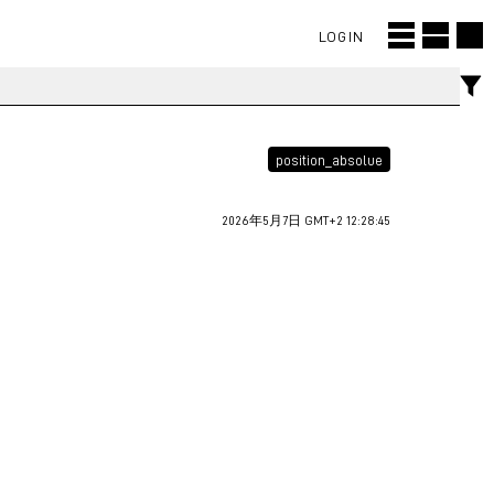
LOGIN
position_absolue
2026年5月7日 GMT+2 12:28:45