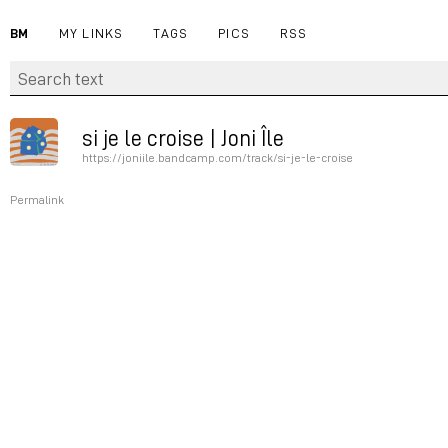
BM
MY LINKS
TAGS
PICS
RSS
si je le croise | Joni Île
https://joniile.bandcamp.com/track/si-je-le-croise
Permalink