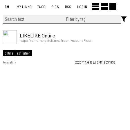
BM
MY LINKS
TAGS
PICS
RSS
LOGIN
LIKELIKE Online
https://omoma.glitch.me/?room=secondFloor
online
exhibition
Permalink
2020年4月18日 GMT+2 03:10:38