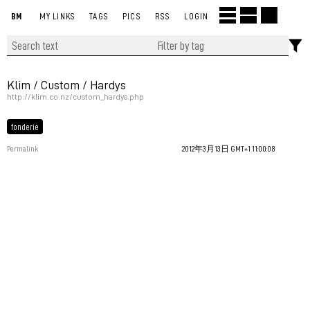
BM
MY LINKS
TAGS
PICS
RSS
LOGIN
Klim / Custom / Hardys
http://klim.co.nz/custom_hardys.php
fonderie
Permalink
2012年3月13日 GMT+1 11:00:08