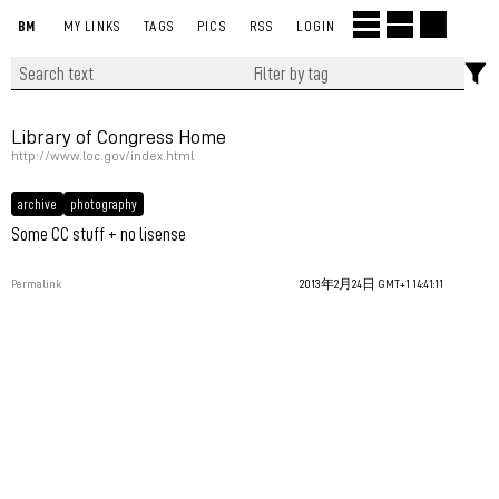
BM
MY LINKS
TAGS
PICS
RSS
LOGIN
Library of Congress Home
http://www.loc.gov/index.html
archive
photography
Some CC stuff + no lisense
Permalink
2013年2月24日 GMT+1 14:41:11