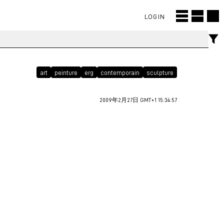
LOGIN
art
peinture
erg
contemporain
sculpture
2009年2月27日 GMT+1 15:34:57