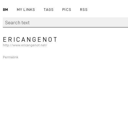
BM
MY LINKS
TAGS
PICS
RSS
E R I C A N G E N O T
http://www.ericangenot.net/
Permalink