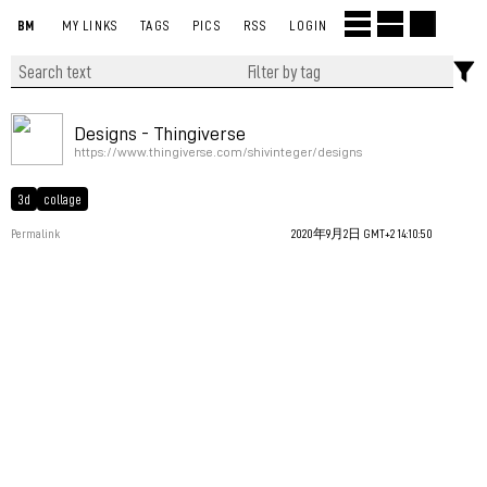
BM
MY LINKS
TAGS
PICS
RSS
LOGIN
Designs - Thingiverse
https://www.thingiverse.com/shivinteger/designs
3d
collage
Permalink
2020年9月2日 GMT+2 14:10:50