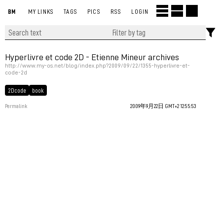
BM
MY LINKS
TAGS
PICS
RSS
LOGIN
Hyperlivre et code 2D - Etienne Mineur archives
http://www.my-os.net/blog/index.php?2009/09/22/1355-hyperlivre-et-
code-2d
2Dcode
book
Permalink
2009年9月22日 GMT+2 12:55:53