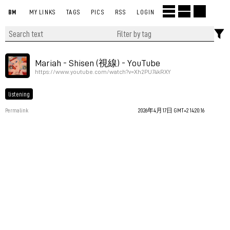
BM
MY LINKS
TAGS
PICS
RSS
LOGIN
Mariah - Shisen (視線) - YouTube
https://www.youtube.com/watch?v=Xh2PU74kRXY
listening
Permalink
2026年4月17日 GMT+2 14:20:16