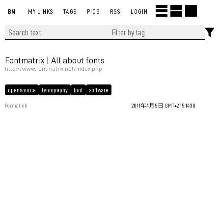
BM
MY LINKS
TAGS
PICS
RSS
LOGIN
Fontmatrix | All about fonts
http://www.fontmatrix.net/index.php
opensource
typography
font
software
Permalink
2011年4月5日 GMT+2 15:14:30