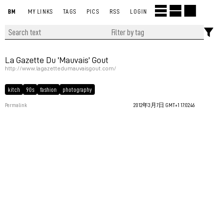
BM
MY LINKS
TAGS
PICS
RSS
LOGIN
La Gazette Du 'Mauvais' Gout
http://www.lagazettedumauvaisgout.com/
kitch
90s
fashion
photography
Permalink
2012年3月7日 GMT+1 17:02:46