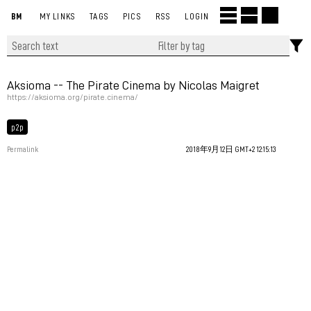
BM
MY LINKS
TAGS
PICS
RSS
LOGIN
Aksioma -- The Pirate Cinema by Nicolas Maigret
https://aksioma.org/pirate.cinema/
p2p
Permalink
2018年9月12日 GMT+2 12:15:13