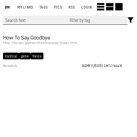
BM
MY LINKS
TAGS
PICS
RSS
LOGIN
How To Say Goodbye
http://florian.games/theotherside/index.html
mystical
game
france
Permalink
2022年11月27日 GMT+1 16:44:19