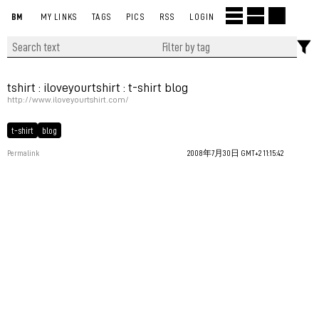
BM
MY LINKS
TAGS
PICS
RSS
LOGIN
tshirt : iloveyourtshirt : t-shirt blog
http://www.iloveyourtshirt.com/
t-shirt
blog
Permalink
2008年7月30日 GMT+2 11:15:42