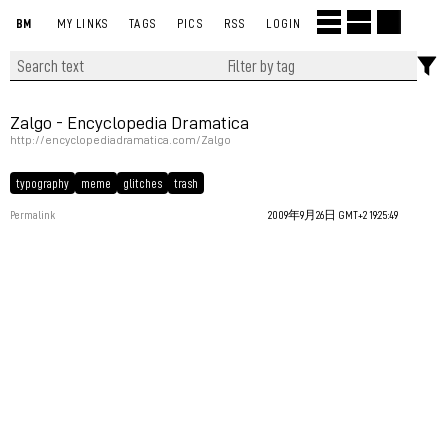
BM
MY LINKS
TAGS
PICS
RSS
LOGIN
Zalgo - Encyclopedia Dramatica
http://encyclopediadramatica.com/Zalgo
typography
meme
glitches
trash
Permalink
2009年9月26日 GMT+2 19:25:49