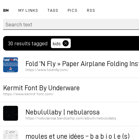
BM
MY LINKS
TAGS
PICS
RSS
30 results tagged
kids
Fold 'N Fly » Paper Airplane Folding In
https://www.foldnfly.com/
Permalink
Kermit Font By Underware
https://www.kermit-font.com/
a variable font to learn how to draw letters. not relea
Nebulullaby | nebularosa
https://nebularosa.bandcamp.com/album/nebulullaby
Permalink
tracks made for toddlers
moules et une idées – b a b i o l e (s)