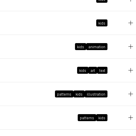
2025年4月9日 GMT+2 15:47:18
2025年2月18日 GMT+1 18:25:04
kids
2025年1月28日 GMT+1 16:48:05
kids
animation
2024年11月26日 GMT+1 19:27:24
kids
art
text
2024年5月11日 GMT+2 19:15:17
patterns
kids
illustration
2008年3月6日 GMT+1 20:29:06
patterns
kids
2008年1月29日 GMT+1 19:42:52