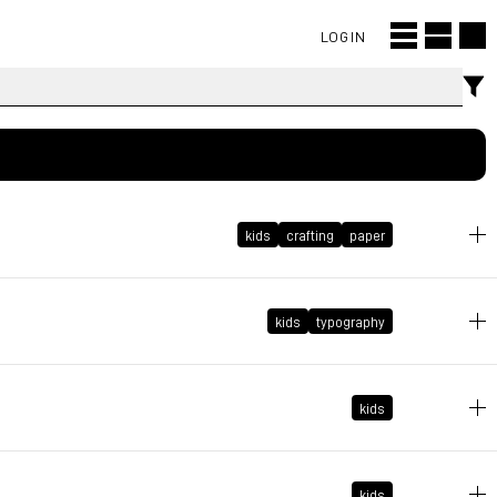
LOGIN
kids
crafting
paper
2025年4月25日 GMT+2 22:02:35
kids
typography
kids
2025年4月11日 GMT+2 18:34:45
kids