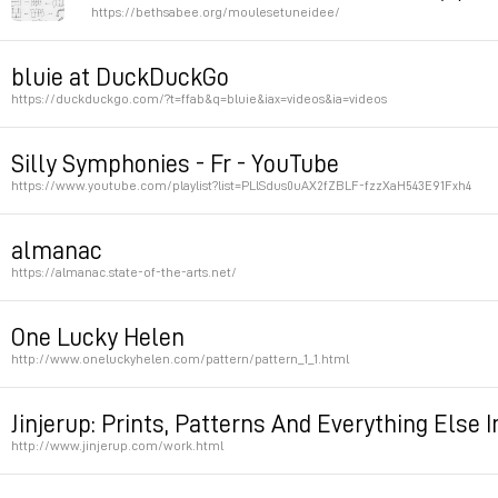
https://bethsabee.org/moulesetuneidee/
Permalink
Permalink
bluie at DuckDuckGo
https://duckduckgo.com/?t=ffab&q=bluie&iax=videos&ia=videos
Permalink
Silly Symphonies - Fr - YouTube
https://www.youtube.com/playlist?list=PLlSdus0uAX2fZBLF-fzzXaH543E91Fxh4
Permalink
almanac
https://almanac.state-of-the-arts.net/
Permalink
One Lucky Helen
http://www.oneluckyhelen.com/pattern/pattern_1_1.html
Permalink
Jinjerup: Prints, Patterns And Everything Else
http://www.jinjerup.com/work.html
Permalink