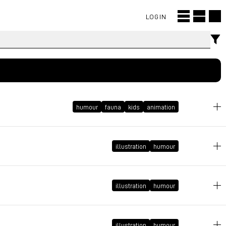
LOGIN
humour
fauna
kids
animation
illustration
humour
2026年2月3日 GMT+1 15:35:50
illustration
humour
2011年3月29日 GMT+2 16:23:49
2010年12月22日 GMT+1 15:53:06
illustration
humour