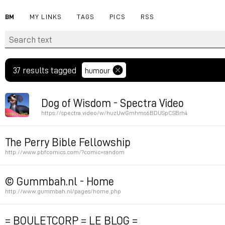
BM
MY LINKS
TAGS
PICS
RSS
37 results tagged
humour
Dog of Wisdom - Spectra Video
https://spectra.video/w/huzUwGmhms6BDUSpCSBrh4
Also exists in version II and III, see author’s page.
The Perry Bible Fellowship
http://www.pbfcomics.com/?comic=random
Permalink
F5 = new random
© Gummbah.nl - Home
http://www.gummbah.nl/pages/home.php
Permalink
Permalink
= BOULETCORP = LE BLOG =