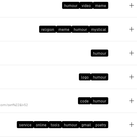
humour
video
meme
2009年5月9日 GMT+2 19:25:54
religion
meme
humour
mystical
2009年4月22日 GMT+2 17:52:45
humour
2009年4月15日 GMT+2 20:26:20
logo
humour
2009年4月1日 GMT+2 22:33:00
code
humour
com/svn%22&l=52
2009年4月1日 GMT+2 17:42:22
service
online
tools
humour
gmail
poetry