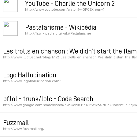
YouTube - Charlie the Unicorn 2
http://www.youtube.com/watch?v=QFCSXr6qnv4
Permalink
Pastafarisme - Wikipédia
http://fr.wikipedia.org/wiki/Pastafarisme
Permalink
Les trolls en chanson : We didn't start the fla
http://www.fluctuat.net/blog/17172-Les-trolls-en-chanson-We-didn-t-start-the-
Permalink
Logo.Hallucination
http://www.logohallucination.com/
Permalink
bf.lol - trunk/lolc - Code Search
http://www.google.com/codesearch/p?hl=en#SBh1v5YWRzA/trunk/lolc/bf.lol&q
Permalink
Fuzzmail
http://www.fuzzmail.org/