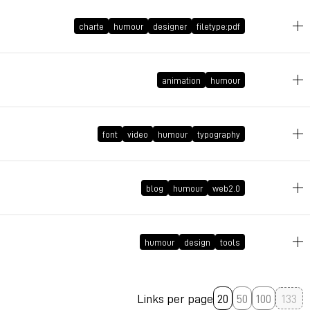
charte
humour
designer
filetype:pdf
2009年1月9日 GMT+1 20:49:19
2008年10月26日 GMT+2 01:50:58
animation
humour
2008年9月8日 GMT+2 00:23:28
font
video
humour
typography
2008年7月23日 GMT+2 19:12:43
blog
humour
web2.0
2008年4月2日 GMT+2 09:56:39
humour
design
tools
2008年3月20日 GMT+1 15:48:55
Links per page
20
50
100