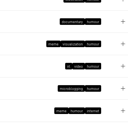
2010年11月22日 GMT+1 15:49:35
documentary
humour
2010年6月29日 GMT+2 14:16:17
meme
visualization
humour
2010年4月30日 GMT+2 23:12:49
irl
video
humour
2009年10月21日 GMT+2 21:01:10
microblogging
humour
2009年8月26日 GMT+2 13:40:53
meme
humour
internet
2009年7月10日 GMT+2 11:28:16