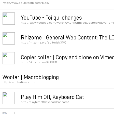
http://www.bouletcorp.com/blog/
Permalink
YouTube - Toi qui changes
http://www.youtube.com/watch?v=lQhfiQrmVdg&feature=player_em
Permalink
Rhizome | General Web Content: The LO
http://rhizome.org/editorial/3492
Permalink
Copier coller | Copy and clone on Vime
http://vimeo.com/5629970
Permalink
Woofer | Macroblogging
http://woofertime.com/
Permalink
Play Him Off, Keyboard Cat
http://playhimoffkeyboardcat.com/
Permalink