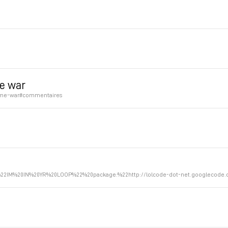
me war
flame-war#commentaires
=%22IM%20IN%20YR%20LOOP%22%20package:%22http://lolcode-dot-net.googlecode.