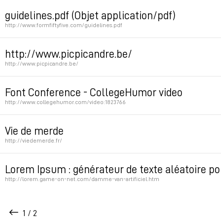
Permet d'envoyer un mail avec animation d'écriture...
guidelines.pdf (Objet application/pdf)
http://www.formfiftyfive.com/guidelines.pdf
Permalink
Permalink
http://www.picpicandre.be/
http://www.picpicandre.be/
Permalink
Font Conference - CollegeHumor video
http://www.collegehumor.com/video:1823766
Permalink
Vie de merde
http://viedemerde.fr/
Permalink
Lorem Ipsum : générateur de texte aléatoire p
http://lorem.game-on-net.com/damme-van-artificiel.htm
Permalink
1 / 2