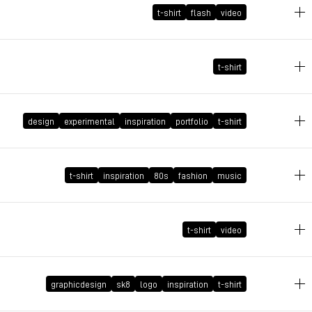
t-shirt
flash
video
2007年5月22日 GMT+2 22:41:31
t-shirt
2007年5月17日 GMT+2 22:48:42
design
experimental
inspiration
portfolio
t-shirt
2007年5月11日 GMT+2 10:32:16
t-shirt
inspiration
80s
fashion
music
2007年5月4日 GMT+2 15:50:19
t-shirt
video
2007年4月24日 GMT+2 15:14:32
graphicdesign
sk8
logo
inspiration
t-shirt