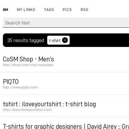
BM
MY LINKS
TAGS
PICS
RSS
35 results tagged
t-shirt
CoSM Shop - Men's
http://shop.cosm.org/mens.aspx
Permalink
PIQTO
http://www.piqto.com/
Permalink
tshirt : iloveyourtshirt : t-shirt blog
http://www.iloveyourtshirt.com/
Permalink
T-shirts for graphic designers | David Airey :: 