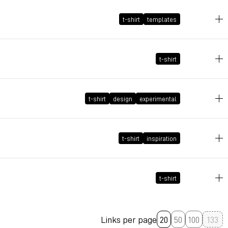
2007年4月19日 GMT+2 23:26:09
t-shirt
templates
2007年4月15日 GMT+2 21:08:52
t-shirt
2007年4月13日 GMT+2 15:35:08
t-shirt
design
experimental
2007年4月4日 GMT+2 20:31:53
t-shirt
inspiration
2007年3月5日 GMT+1 18:14:32
t-shirt
2007年2月25日 GMT+1 19:06:04
Links per page
20
50
100