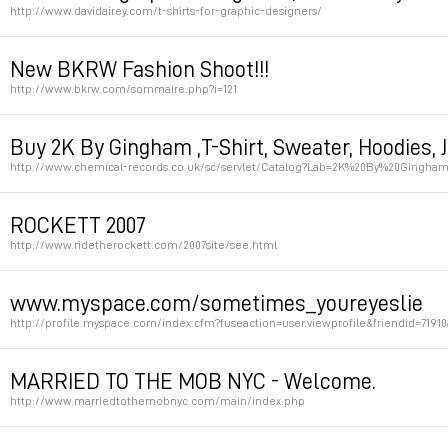
http://www.davidairey.com/t-shirts-for-graphic-designers/
Permalink
New BKRW Fashion Shoot!!!
http://www.bkrw.com/sommaire.php?i=121
Permalink
Buy 2K By Gingham ,T-Shirt, Sweater, Hoodies, 
http://www.chemical-records.co.uk/sc/servlet/Catalog?Lab=2K%20By%20Gingham
Permalink
ROCKETT 2007
http://www.ridetherockett.com/2007site/see.html
Permalink
www.myspace.com/sometimes_youreyeslie
http://profile.myspace.com/index.cfm?fuseaction=user.viewprofile&friendid=71910
Permalink
MARRIED TO THE MOB NYC - Welcome.
http://www.marriedtothemobnyc.com/main/index.php
Permalink