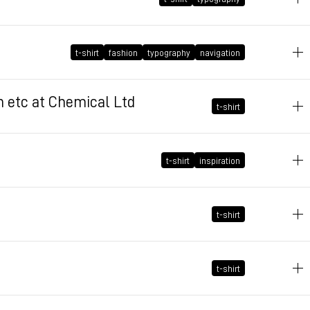
2008年6月16日 GMT+2 18:05:01
t-shirt
fashion
typography
navigation
2007年8月8日 GMT+2 18:13:49
n etc at Chemical Ltd
t-shirt
2007年7月20日 GMT+2 10:25:04
t-shirt
inspiration
2007年6月5日 GMT+2 23:44:32
t-shirt
2007年5月28日 GMT+2 00:03:31
t-shirt
2007年5月24日 GMT+2 14:59:30