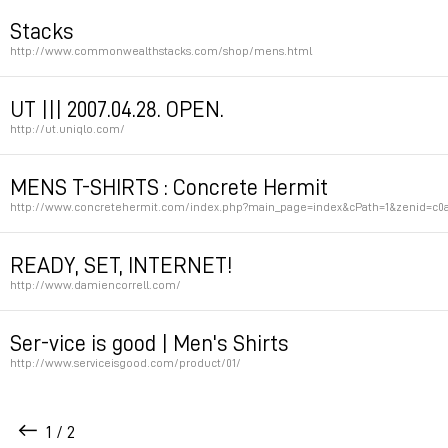
Permalink
Stacks
http://www.commonwealthstacks.com/shop/mens.html
Permalink
UT ||| 2007.04.28. OPEN.
http://ut.uniqlo.com/
Permalink
MENS T-SHIRTS : Concrete Hermit
http://www.concretehermit.com/index.php?main_page=index&cPath=1&zenid=c0
Permalink
READY, SET, INTERNET!
http://www.damiencorrell.com/
Permalink
Ser-vice is good | Men's Shirts
http://www.serviceisgood.com/product/01/
Permalink
1 / 2