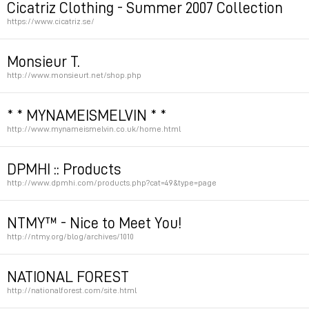
Cicatriz Clothing - Summer 2007 Collection
https://www.cicatriz.se/
Permalink
Monsieur T.
http://www.monsieurt.net/shop.php
Permalink
* * MYNAMEISMELVIN * *
http://www.mynameismelvin.co.uk/home.html
Permalink
DPMHI :: Products
http://www.dpmhi.com/products.php?cat=49&type=page
Permalink
NTMY™ - Nice to Meet You!
http://ntmy.org/blog/archives/1010
Permalink
NATIONAL FOREST
http://nationalforest.com/site.html