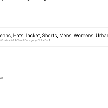
Jeans, Hats, Jacket, Shorts, Mens, Womens, Urba
&Sort=NI&All=True&Category=CL&ND=-1
445